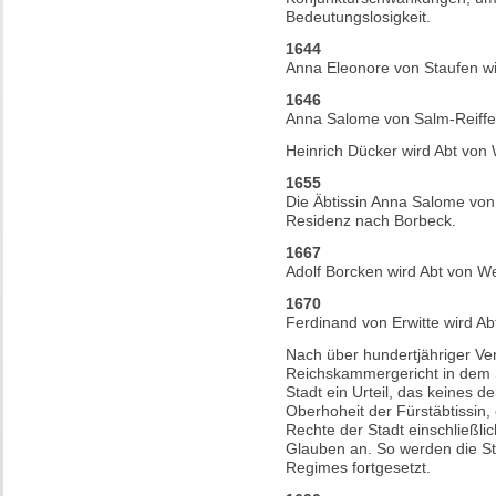
Bedeutungslosigkeit.
1644
Anna Eleonore von Staufen wi
1646
Anna Salome von Salm-Reiffer
Heinrich Dücker wird Abt von
1655
Die Äbtissin Anna Salome von S
Residenz nach Borbeck.
1667
Adolf Borcken wird Abt von W
1670
Ferdinand von Erwitte wird A
Nach über hundertjähriger Ver
Reichskammergericht in dem S
Stadt ein Urteil, das keines d
Oberhoheit der Fürstäbtissin,
Rechte der Stadt einschließl
Glauben an. So werden die St
Regimes fortgesetzt.