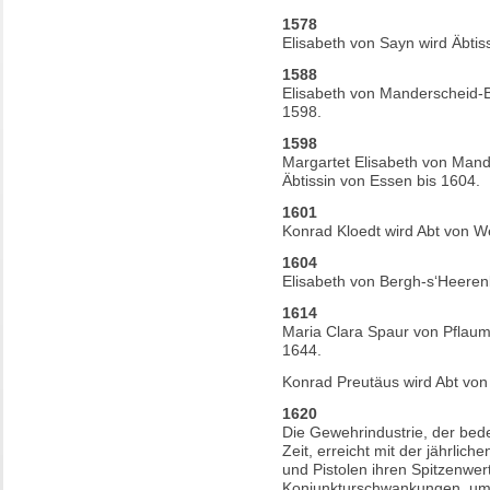
1578
Elisabeth von Sayn wird Äbtis
1588
Elisabeth von Manderscheid-B
1598.
1598
Margartet Elisabeth von Mand
Äbtissin von Essen bis 1604.
1601
Konrad Kloedt wird Abt von W
1604
Elisabeth von Bergh-s‘Heerenb
1614
Maria Clara Spaur von Pflaum 
1644.
Konrad Preutäus wird Abt von
1620
Die Gewehrindustrie, der be
Zeit, erreicht mit der jährli
und Pistolen ihren Spitzenwert.
Konjunkturschwankungen, um d