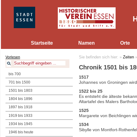
H
Startseite
Namen
Orte
Vorlesen
Sie befinden sich hier:
»
Zeiten
Chronik 1501 bis 18
bis 700
1517
Johannes von Groningen wird
701 bis 1500
1501 bis 1803
1522 bis 25
Es entsteht die älteste bekan
1804 bis 1896
Altartafel des Malers Barthol
1897 bis 1918
1525
Margarete von Beichlingen wir
1919 bis 1933
1934 bis 1945
1534
Sibylle von Montfort-Rothenfe
1946 bis heute