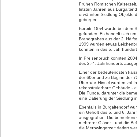
Frühen Römischen Kaiserzeit
letzten Jahren aus Burgalten
erwähnten Siedlung Objekte de
geborgen.
Bereits 1954 wurde bei dem B
gefunden: Es handelt sich um
Brandgrabes aus der 2. Hälfte
1999 wurden etwas Leichenbr
konnten in das 5. Jahrhundert
In Freisenbruch konnten 200
des 2.-4. Jahrhunderts ausg
Einer der bedeutendsten kais
der 60er und zu Beginn der 70
Überruhr-Hinsel wurden zahlr
rekonstruierbare Gebäude - e
Die Funde, darunter die beme
eine Datierung der Siedlung in
Ebenfalls in Burgaltendorf w
ein Gehöft des 5. und 6. Jahr
ausgegraben. Die bemerkensw
mehrerer Gläser - und die Be
die Merowingerzeit datiert we