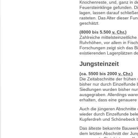
Knochenreste, und, ganz in d
Feuersteinklinge gefunden. D
lagen, lassen darauf schließ
rasteten. Das Alter dieser Fu
geschätzt.
(8000 bis 5.500
v. Chr.
)
Zahlreiche mittelsteinzeitlich
Ruhrhöhen, vor allem in Fisc
Forschungen zeigt sich das Bi
existierenden Lagerplätzen d
Jungsteinzeit
(ca. 5500 bis 2000
v. Chr.
)
Die Zeitabschnitte der frühen 
bisher nur durch Einzelfunde 
Siedlungen wurden bisher nur 
ausgegraben. Allerdings ware
erhalten, dass eine genauere 
Auch die jüngeren Abschnitte 
wieder durch Einzelfunde bel
Kupferdreh und Schönebeck 
Das älteste bekannte Bauwer
dem letzten Abschnitt der Jung