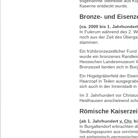
sogenannte Steinkiste aus Kup
Kaserne entdeckt wurde.
Bronze- und Eisenze
(ca. 2000 bis 1. Jahrhunder
In Fulerum während des 2. We
noch aus der Zeit des Überga
stammen.
Ein frühbronzezeitlicher Fund
wurde ein bronzenes Randleis
Hessischen Landesmuseum Wi
Bronzezeit fanden sich in Bur
Ein Hügelgräberfeld der Eisenz
Haarzopf in Teilen ausgegrab
sich auch in der Innenstadt in
Im 3. Jahrhundert vor Christus
Heidhausen anscheinend scho
Römische Kaiserzeit
(ab 1. Jahrhundert
v. Chr.
bi
In Burgaltendorf erbrachten 
Siedlungsspuren aus vorrömi
mit einheimisch-germanischer 