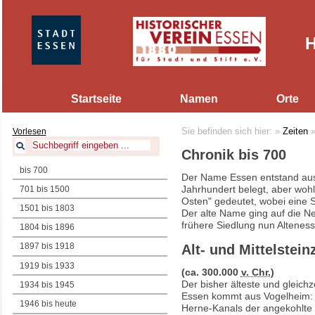
H
Startseite
Namen
Orte
Vorlesen
Sie befinden sich hier:
»
Zeiten
Chronik bis 700
bis 700
Der Name Essen entstand aus 
Jahrhundert belegt, aber wohl 
701 bis 1500
Osten" gedeutet, wobei eine
1501 bis 1803
Der alte Name ging auf die N
frühere Siedlung nun Altenes
1804 bis 1896
1897 bis 1918
Alt- und Mittelsteinz
1919 bis 1933
(ca. 300.000
v. Chr.
)
Der bisher älteste und gleich
1934 bis 1945
Essen kommt aus Vogelheim:
1946 bis heute
Herne-Kanals der angekohlte