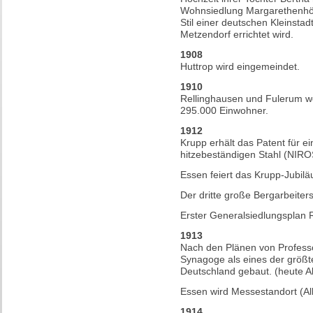
Wohnsiedlung Margarethenhöh
Stil einer deutschen Kleinsta
Metzendorf errichtet wird.
1908
Huttrop wird eingemeindet.
1910
Rellinghausen und Fulerum we
295.000 Einwohner.
1912
Krupp erhält das Patent für e
hitzebeständigen Stahl (NIRO
Essen feiert das Krupp-Jubilä
Der dritte große Bergarbeiterst
Erster Generalsiedlungsplan 
1913
Nach den Plänen von Professo
Synagoge als eines der größ
Deutschland gebaut. (heute A
Essen wird Messestandort (A
1914