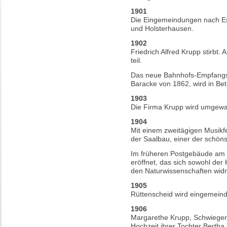
1901
Die Eingemeindungen nach Es
und Holsterhausen.
1902
Friedrich Alfred Krupp stirbt.
teil.
Das neue Bahnhofs-Empfangsge
Baracke von 1862, wird in B
1903
Die Firma Krupp wird umgewan
1904
Mit einem zweitägigen Musikfes
der Saalbau, einer der schöns
Im früheren Postgebäude am 
eröffnet, das sich sowohl der
den Naturwissenschaften wid
1905
Rüttenscheid wird eingemeind
1906
Margarethe Krupp, Schwiegertoc
Hochzeit ihrer Tochter Bertha