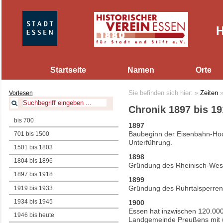
H
Startseite
Namen
Orte
Vorlesen
Sie befinden sich hier:
»
Zeiten
Chronik 1897 bis 19
bis 700
1897
Baubeginn der Eisenbahn-Hoc
701 bis 1500
Unterführung.
1501 bis 1803
1898
1804 bis 1896
Gründung des Rheinisch-Westf
1897 bis 1918
1899
Gründung des Ruhrtalsperren
1919 bis 1933
1934 bis 1945
1900
Essen hat inzwischen 120.000
1946 bis heute
Landgemeinde Preußens mit 