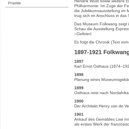
Hendrik Wüst sowie weitere E
Projekte
Philharmonie. Im Zuge der Fei
die Jubiläumsausstellung im
trug sich im Anschluss in das 
Das Museum Folkwang zeigt in
Schau die Ausstellung
Express
–Gefeiert.
Es folgt die Chronik (Text v
1897-1921 Folkwan
1897
Karl Ernst Osthaus (1874–192
1898
Planung eines Museumsgebäud
1899
Osthaus reist nach Nordafrik
1900
Der Architekt Henry van de 
1901
Ankauf des Gemäldes Lise mi
als erstes Werk der französi