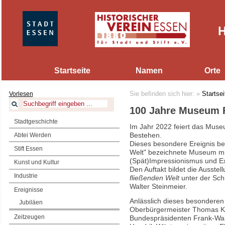
H
Startseite
Namen
Orte
Vorlesen
Sie befinden sich hier:
»
Startsei
100 Jahre Museum 
Stadtgeschichte
Im Jahr 2022 feiert das Muse
Bestehen.
Abtei Werden
Dieses besondere Ereignis be
Stift Essen
Welt" bezeichnete Museum mi
(Spät)Impressionismus und E
Kunst und Kultur
Den Auftakt bildet die Ausstel
Industrie
fließenden Welt
unter der Sch
Walter Steinmeier.
Ereignisse
Anlässlich dieses besondere
Jubiläen
Oberbürgermeister Thomas K
Zeitzeugen
Bundespräsidenten Frank-Walt