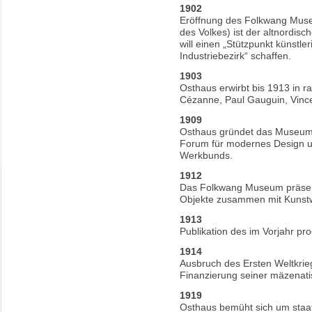
1902
Eröffnung des Folkwang Mus
des Volkes) ist der altnordis
will einen „Stützpunkt künstl
Industriebezirk“ schaffen.
1903
Osthaus erwirbt bis 1913 in r
Cézanne, Paul Gauguin, Vinc
1909
Osthaus gründet das Museum 
Forum für modernes Design un
Werkbunds.
1912
Das Folkwang Museum präsenti
Objekte zusammen mit Kunst
1913
Publikation des im Vorjahr pr
1914
Ausbruch des Ersten Weltkrie
Finanzierung seiner mäzenatis
1919
Osthaus bemüht sich um staat