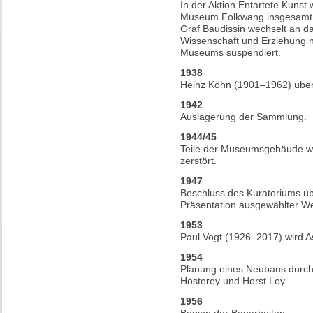
In der Aktion Entartete Kunst 
Museum Folkwang insgesamt 
Graf Baudissin wechselt an da
Wissenschaft und Erziehung na
Museums suspendiert.
1938
Heinz Köhn (1901–1962) über
1942
Auslagerung der Sammlung.
1944/45
Teile der Museumsgebäude we
zerstört.
1947
Beschluss des Kuratoriums ü
Präsentation ausgewählter We
1953
Paul Vogt (1926–2017) wird 
1954
Planung eines Neubaus durch 
Hösterey und Horst Loy.
1956