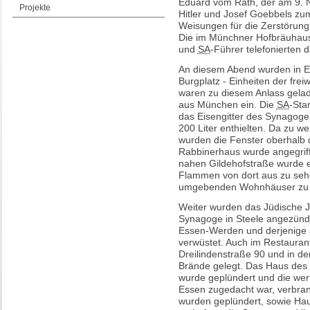
Eduard vom Rath, der am 9. 
Projekte
Hitler und Josef Goebbels zu
Weisungen für die Zerstörung
Die im Münchner Hofbräuhaus
und
SA
-Führer telefonierten 
An diesem Abend wurden in Es
Burgplatz - Einheiten der freiw
waren zu diesem Anlass gelad
aus München ein. Die
SA
-Sta
das Eisengitter des Synagoge
200 Liter enthielten. Da zu w
wurden die Fenster oberhalb 
Rabbinerhaus wurde angegrif
nahen Gildehofstraße wurde e
Flammen von dort aus zu sehen
umgebenden Wohnhäuser zu 
Weiter wurden das Jüdische 
Synagoge in Steele angezünde
Essen-Werden und derjenige a
verwüstet. Auch im Restaura
Dreilindenstraße 90 und in d
Brände gelegt. Das Haus de
wurde geplündert und die wer
Essen zugedacht war, verbra
wurden geplündert, sowie Hau