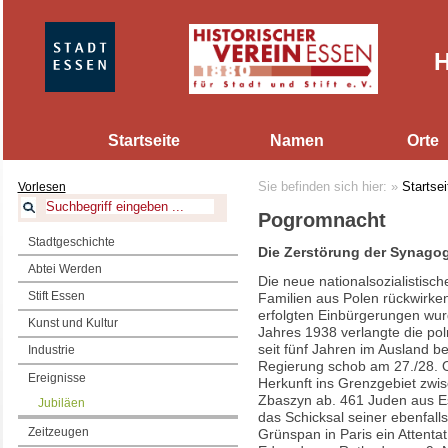
H
Startseite
Namen
Orte
Vorlesen
Sie befinden sich hier:
»
Startsei
Pogromnacht
Stadtgeschichte
Die Zerstörung der Synagog
Abtei Werden
Die neue nationalsozialistisc
Stift Essen
Familien aus Polen rückwirke
erfolgten Einbürgerungen wurd
Kunst und Kultur
Jahres 1938 verlangte die pol
seit fünf Jahren im Ausland be
Industrie
Regierung schob am 27./28. O
Ereignisse
Herkunft ins Grenzgebiet zwi
Zbaszyn ab. 461 Juden aus E
Jubiläen
das Schicksal seiner ebenfall
Zeitzeugen
Grünspan in Paris ein Attenta