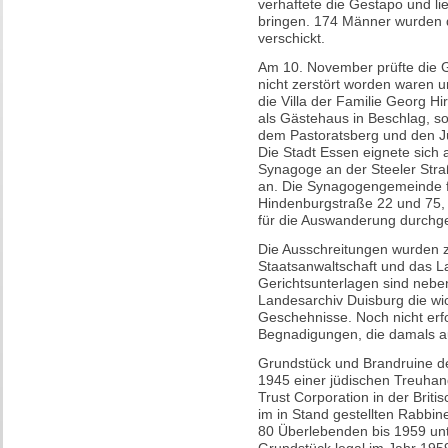
verhaftete die Gestapo und l
bringen. 174 Männer wurden 
verschickt.
Am 10. November prüfte die 
nicht zerstört worden waren 
die Villa der Familie Georg H
als Gästehaus in Beschlag, s
dem Pastoratsberg und den Jü
Die Stadt Essen eignete sich 
Synagoge an der Steeler Str
an. Die Synagogengemeinde fa
Hindenburgstraße 22 und 75, 
für die Auswanderung durchge
Die Ausschreitungen wurden 
Staatsanwaltschaft und das L
Gerichtsunterlagen sind nebe
Landesarchiv Duisburg die wic
Geschehnisse. Noch nicht erfo
Begnadigungen, die damals 
Grundstück und Brandruine 
1945 einer jüdischen Treuhand
Trust Corporation in der Bri
im in Stand gestellten Rabbi
80 Überlebenden bis 1959 unt