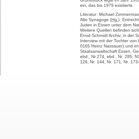
Grundstück legal im Jahr 1959
ein, das bis 1979 existierte.
Literatur: Michael Zimmermann:
Alte Synagoge (
Hg.
): Entrech
Juden in Essen unter dem Nat
Weitere Quellen befinden sich
Ernst-Schmidt Archiv, in der
Interview mit der Tochter vo
0165 Heinz Nassauer) und im
Staatsanwaltschaft Essen, Ger
ebd., Nr.274, ebd., Nr. 285;
126, Nr. 144, Nr. 171, Nr. 173