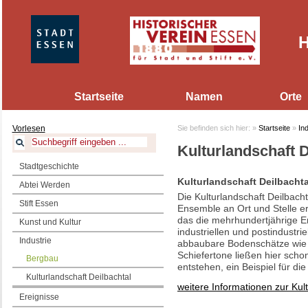
H
Startseite
Namen
Orte
Vorlesen
Sie befinden sich hier:
»
Startseite
»
Ind
Kulturlandschaft D
Stadtgeschichte
Kulturlandschaft Deilbachta
Abtei Werden
Die Kulturlandschaft Deilbach
Stift Essen
Ensemble an Ort und Stelle e
das die mehrhundertjährige En
Kunst und Kultur
industriellen und postindustr
Industrie
abbaubare Bodenschätze wie 
Schiefertone ließen hier scho
Bergbau
entstehen, ein Beispiel für die
Kulturlandschaft Deilbachtal
weitere Informationen zur Kult
Ereignisse