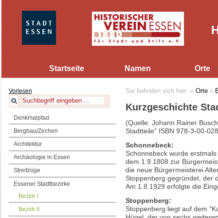
H
Startseite
Namen
Orte
Vorlesen
Sie befinden sich hier:
»
Orte
»
E
Kurzgeschichte Stad
Denkmalpfad
(Quelle: Johann Rainer Busc
Stadtteile" ISBN 978-3-00-02
Bergbau/Zechen
Architektur
Schonnebeck:
Schonnebeck wurde erstmals i
Archäologie in Essen
dem 1.9.1808 zur Bürgermeist
die neue Bürgermeisterei Alte
Streifzüge
Stoppenberg gegründet, der 
Essener Stadtbezirke
Am 1.8.1929 erfolgte die Eing
Bezirk I
Stoppenberg:
Stoppenberg liegt auf dem "K
Bezirk II
Hügel, der von sechs weiteren